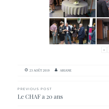
«
23 AOÛT 2019
ARIANE
Navigation
PREVIOUS POST
Le CHAF a 20 ans
de