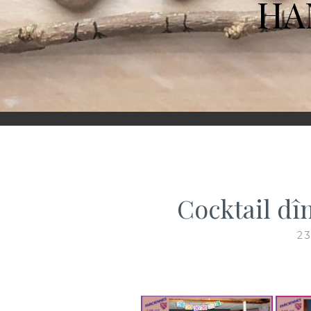
HA
Cocktail dî
2