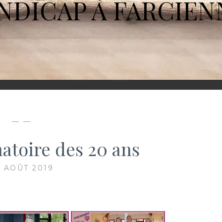
NDICAP À FARCIEN
— —
natoire des 20 ans
3 AOÛT 2019