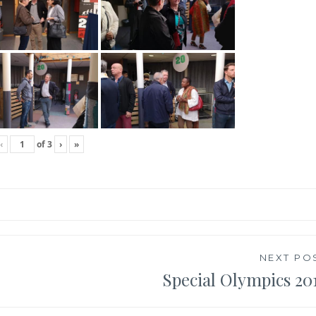
‹
of
3
›
»
NEXT PO
Special Olympics 20