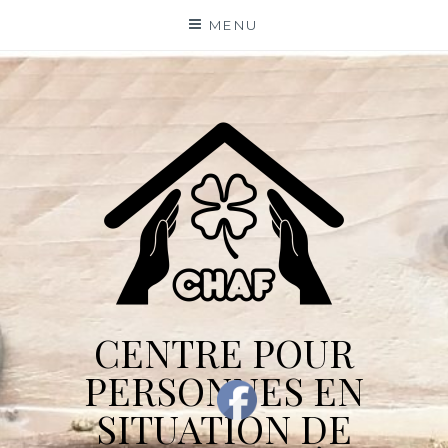
Skip
MENU
to
content
CENTRE POUR
PERSONNES EN
SITUATION DE