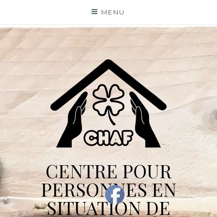
Skip
MENU
to
content
CENTRE POUR
PERSONNES EN
SITUATION DE