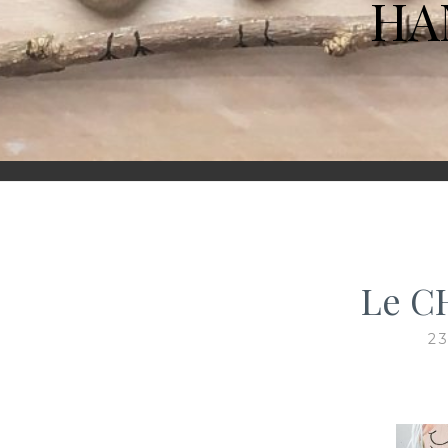
HA
Le C
2