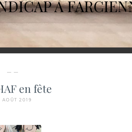
NDICAP À FARCIEN
— —
HAF en fête
3 AOÛT 2019