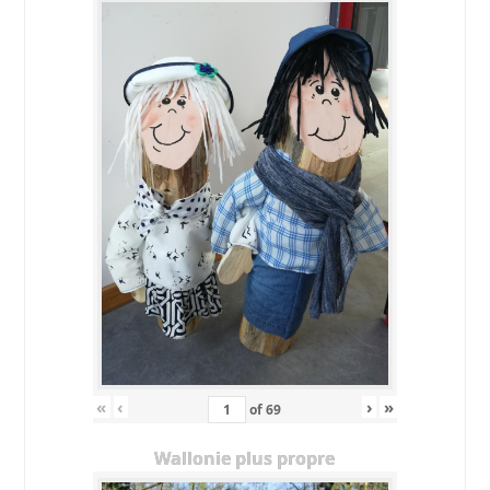
«
‹
›
»
of
69
Wallonie plus propre