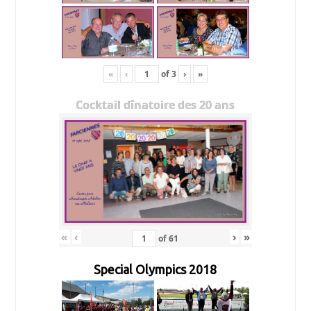
«
‹
of
3
›
»
Cocktail dînatoire des 20 ans
«
‹
›
»
of
61
Special Olympics 2018