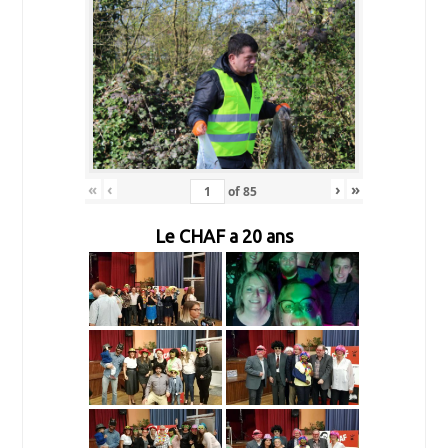
«
‹
›
»
of
85
Le CHAF a 20 ans