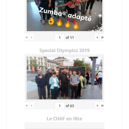
«
‹
›
»
of
11
Special Olympics 2019
«
‹
›
»
of
63
Le CHAF en fête