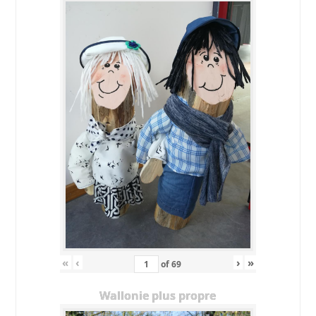
«
‹
›
»
of
69
Wallonie plus propre