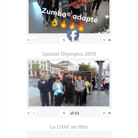
«
‹
›
»
of
11
Special Olympics 2019
«
‹
›
»
of
63
Le CHAF en fête