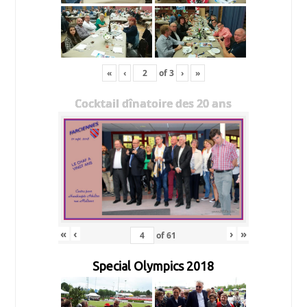
«
‹
of
3
›
»
Cocktail dînatoire des 20 ans
«
‹
›
»
of
61
Special Olympics 2018