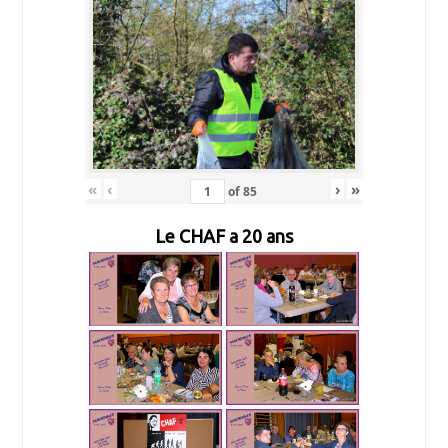
«
‹
›
»
of
85
Le CHAF a 20 ans