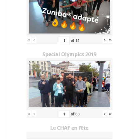
«
‹
›
»
of
11
Special Olympics 2019
«
‹
›
»
of
63
Le CHAF en fête