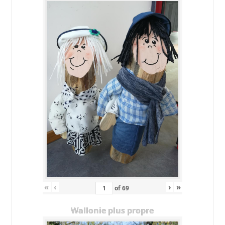
«
‹
›
»
of
69
Wallonie plus propre