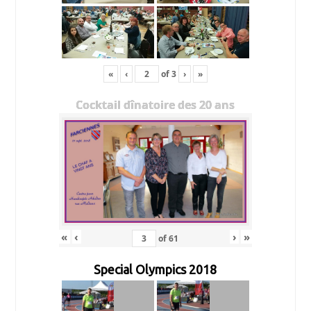
«
‹
of
3
›
»
Cocktail dînatoire des 20 ans
«
‹
›
»
of
61
Special Olympics 2018