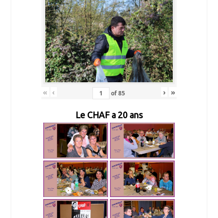
«
‹
›
»
of
85
Le CHAF a 20 ans