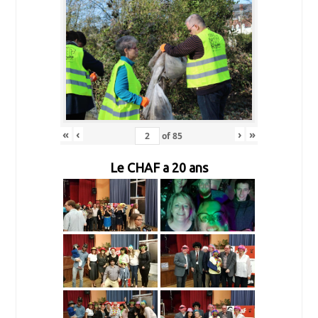
«
‹
›
»
of
85
Le CHAF a 20 ans