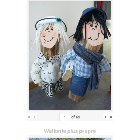
«
‹
›
»
of
69
Wallonie plus propre