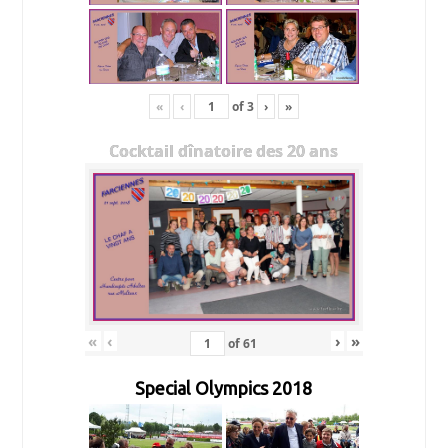
«
‹
of
3
›
»
Cocktail dînatoire des 20 ans
«
‹
›
»
of
61
Special Olympics 2018