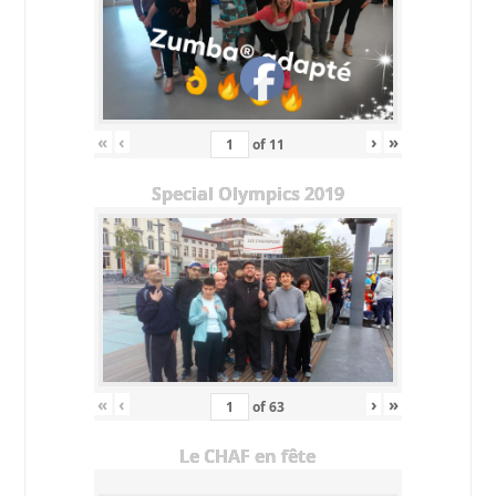
«
‹
›
»
of
11
Special Olympics 2019
«
‹
›
»
of
63
Le CHAF en fête