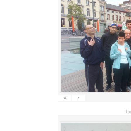
«
‹
Le