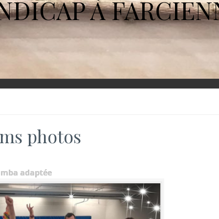
NDICAP À FARCIEN
ms photos
umba adaptée