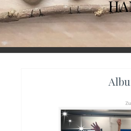
HA
Albu
Z