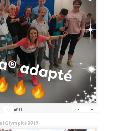
›
»
of
11
al Olympics 2019