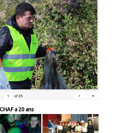
›
»
of
85
 CHAF a 20 ans