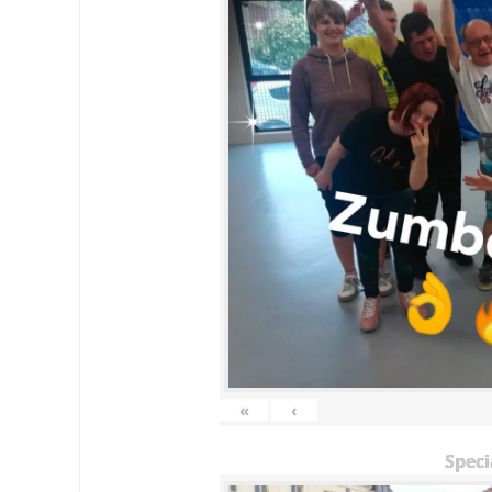
«
‹
Speci