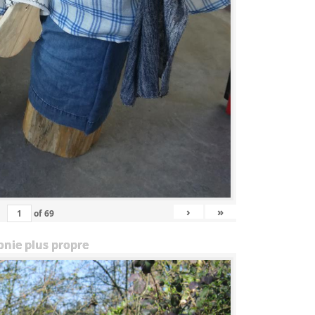
›
»
of
69
onie plus propre