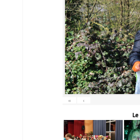
«
‹
Le