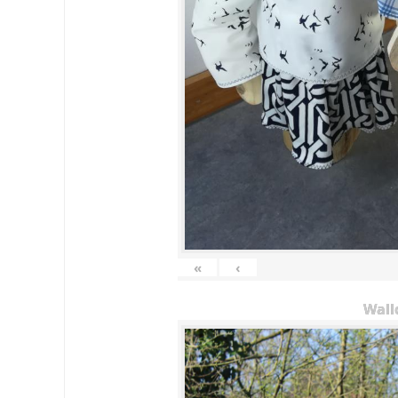
«
‹
Wall