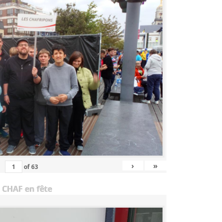
›
»
of
63
 CHAF en fête