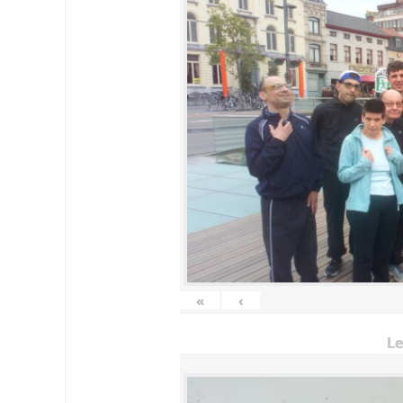
«
‹
Le