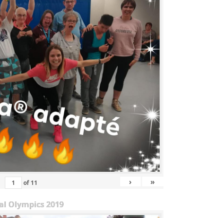
›
»
of
11
al Olympics 2019