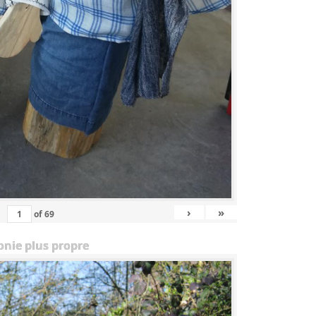
›
»
of
69
onie plus propre