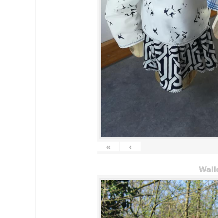
«
‹
Wall