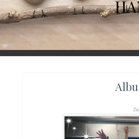
HA
Albu
Z