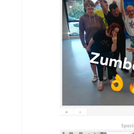
«
‹
Speci