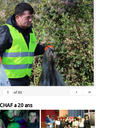
›
»
of
85
 CHAF a 20 ans