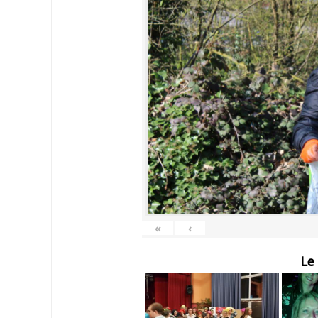
«
‹
Le