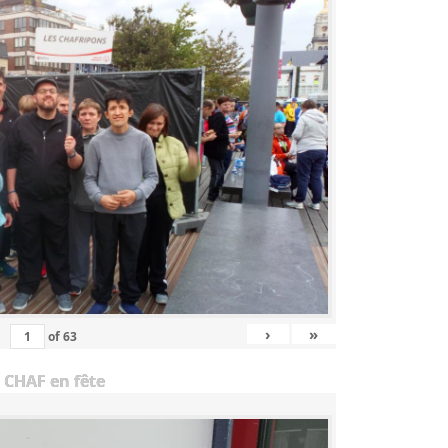
›
»
of
63
 CHAF en fête