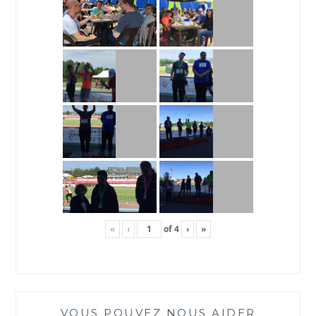
«
‹
of
4
›
»
VOUS POUVEZ NOUS AIDER