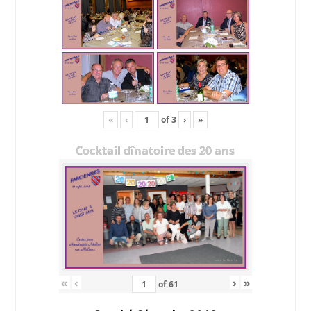
«
‹
of
3
›
»
Cocktail dînatoire des 20 ans
«
‹
›
»
of
61