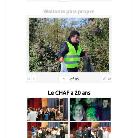
Wallonie plus propre
«
‹
›
»
of
85
Le CHAF a 20 ans