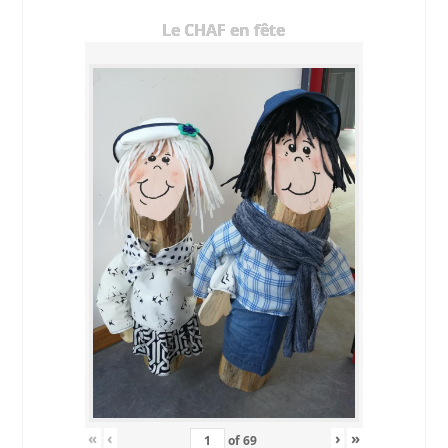
Le CHAF en fête
«
‹
›
»
of
69