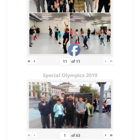
«
‹
›
»
of
11
Special Olympics 2019
«
‹
›
»
of
63