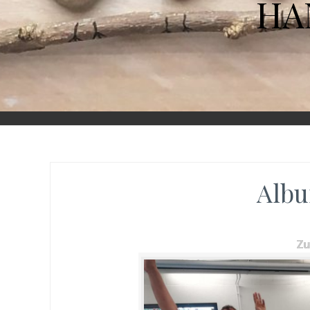
HA
Albu
Z