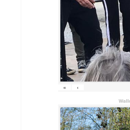
«
‹
Wall