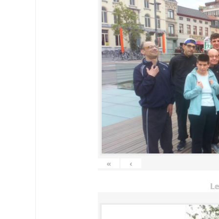
«
‹
Le