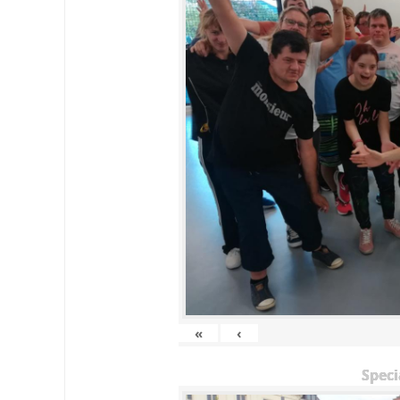
«
‹
Speci