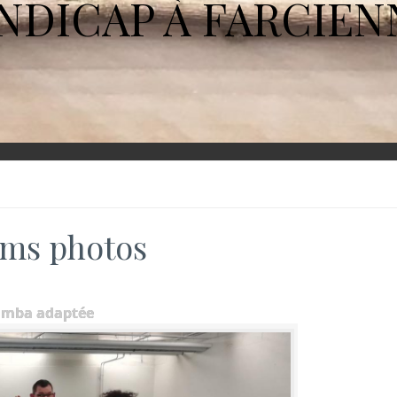
NDICAP À FARCIEN
ms photos
umba adaptée