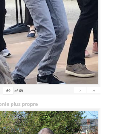
›
»
of
69
onie plus propre