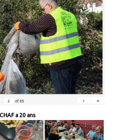
›
»
of
85
 CHAF a 20 ans