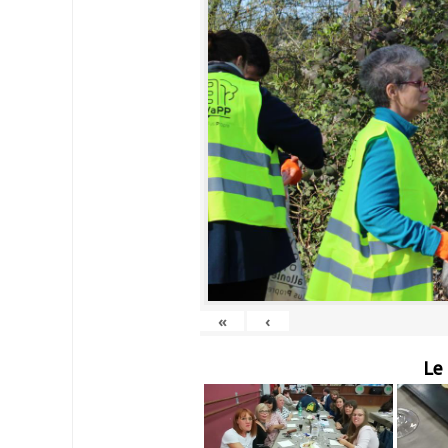
«
‹
Le