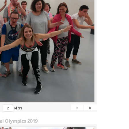
›
»
of
11
al Olympics 2019