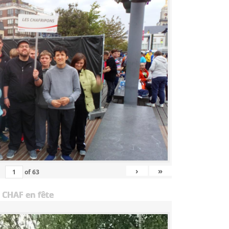
›
»
of
63
 CHAF en fête