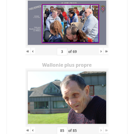
«
‹
›
»
of
69
Wallonie plus propre
«
‹
›
»
of
85