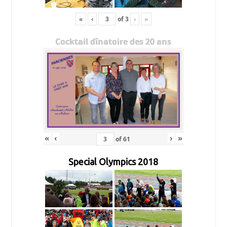
«
‹
of
3
›
»
Cocktail dînatoire des 20 ans
«
‹
›
»
of
61
Special Olympics 2018