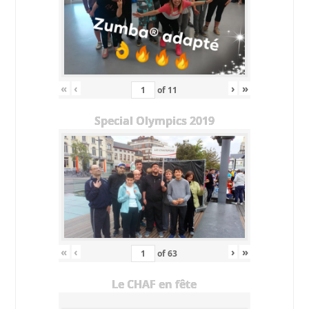
«
‹
›
»
of
11
Special Olympics 2019
«
‹
›
»
of
63
Le CHAF en fête