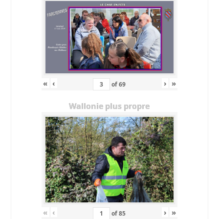
«
‹
›
»
of
69
Wallonie plus propre
«
‹
›
»
of
85