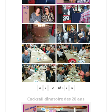
«
‹
of
3
›
»
Cocktail dînatoire des 20 ans