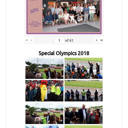
«
‹
›
»
of
61
Special Olympics 2018