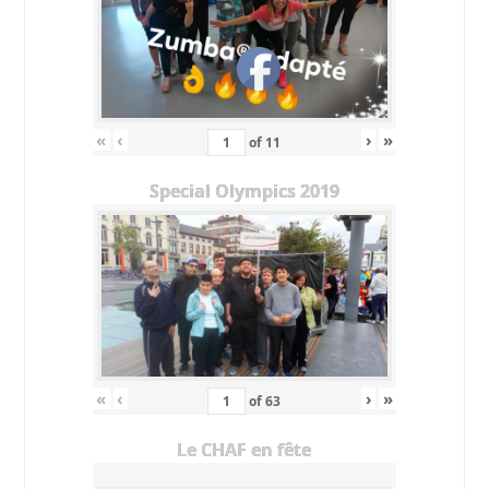
«
‹
›
»
of
11
Special Olympics 2019
«
‹
›
»
of
63
Le CHAF en fête