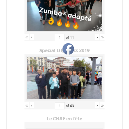
«
‹
›
»
of
11
Special Olympics 2019
«
‹
›
»
of
63
Le CHAF en fête