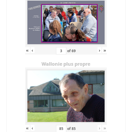
«
‹
›
»
of
69
Wallonie plus propre
«
‹
›
»
of
85