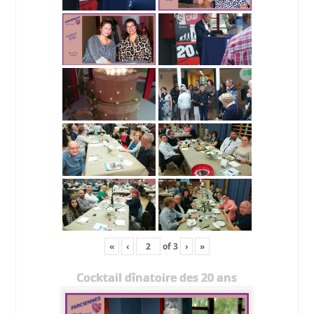
«
‹
of
3
›
»
Cocktail dînatoire des 20 ans