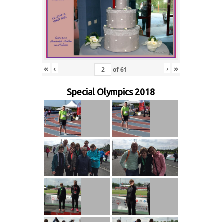
«
‹
›
»
of
61
Special Olympics 2018