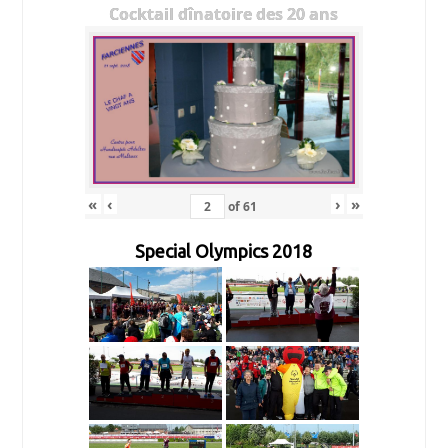
Cocktail dînatoire des 20 ans
«
‹
›
»
of
61
Special Olympics 2018