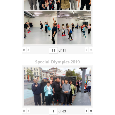
«
‹
›
»
of
11
Special Olympics 2019
«
‹
›
»
of
63