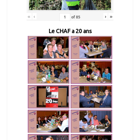
«
‹
›
»
of
85
Le CHAF a 20 ans