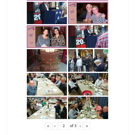
«
‹
of
3
›
»