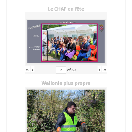
Le CHAF en fête
«
‹
›
»
of
69
Wallonie plus propre