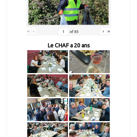
«
‹
›
»
of
85
Le CHAF a 20 ans