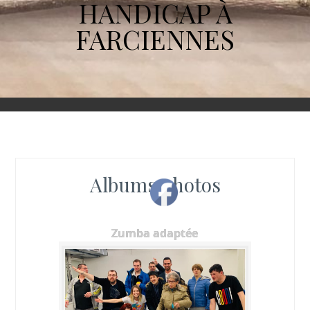
HANDICAP À
FARCIENNES
Albums photos
Zumba adaptée