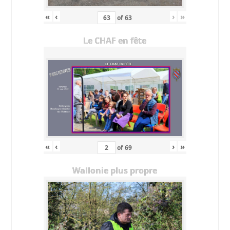
«
‹
›
»
of
63
Le CHAF en fête
«
‹
›
»
of
69
Wallonie plus propre