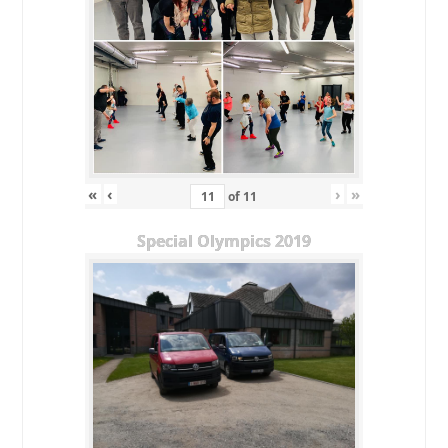
«
‹
›
»
of
11
Special Olympics 2019