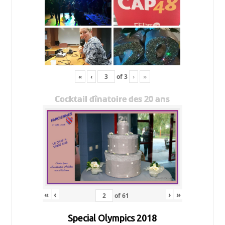
«
‹
of
3
›
»
Cocktail dînatoire des 20 ans
«
‹
›
»
of
61
Special Olympics 2018