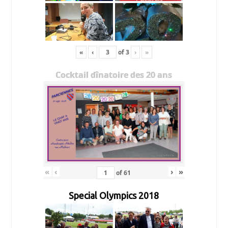
«
‹
of
3
›
»
Cocktail dînatoire des 20 ans
«
‹
›
»
of
61
Special Olympics 2018