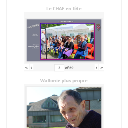
Le CHAF en fête
«
‹
›
»
of
69
Wallonie plus propre