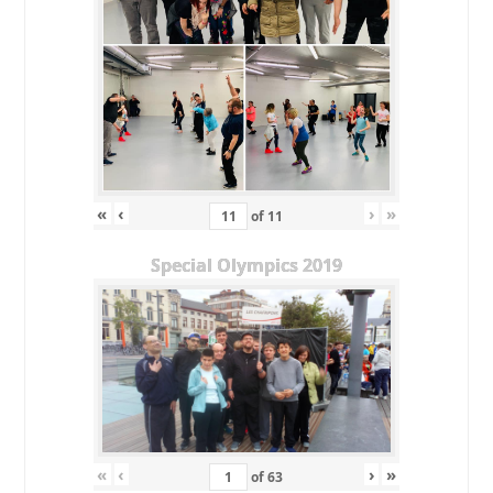
«
‹
›
»
of
11
Special Olympics 2019
«
‹
›
»
of
63