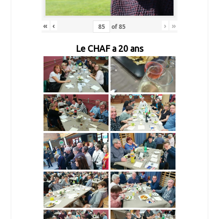
«
‹
›
»
of
85
Le CHAF a 20 ans