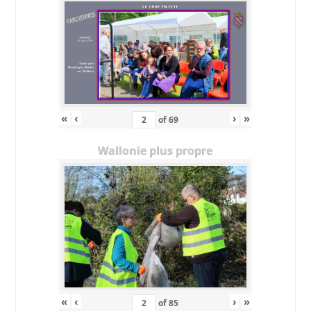
«
‹
›
»
of
69
Wallonie plus propre
«
‹
›
»
of
85