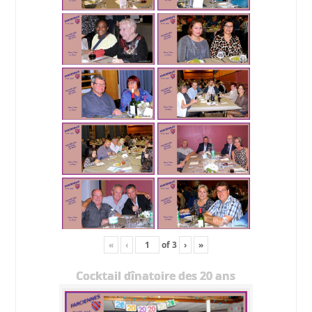
«
‹
of
3
›
»
Cocktail dînatoire des 20 ans