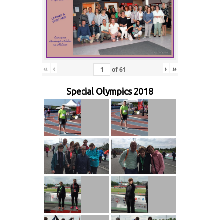
«
‹
›
»
of
61
Special Olympics 2018