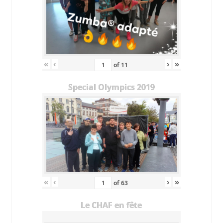
«
‹
›
»
of
11
Special Olympics 2019
«
‹
›
»
of
63
Le CHAF en fête