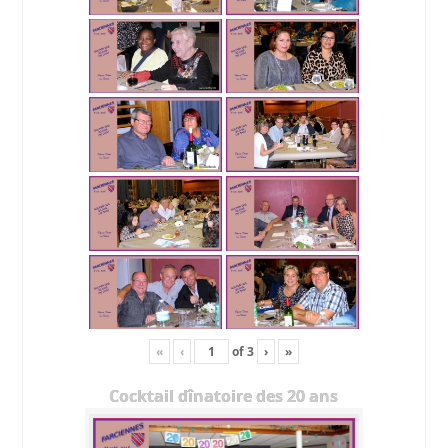
«
‹
of
3
›
»
Cocktail dînatoire des 20 ans