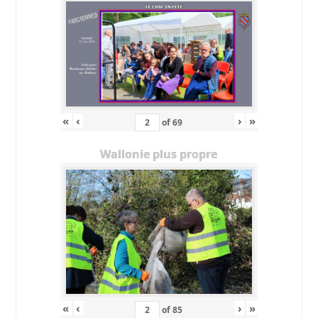
«
‹
›
»
of
69
Wallonie plus propre
«
‹
›
»
of
85