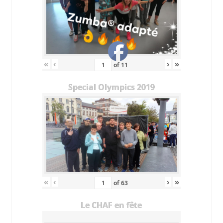
«
‹
›
»
of
11
Special Olympics 2019
«
‹
›
»
of
63
Le CHAF en fête