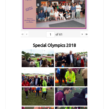
«
‹
›
»
of
61
Special Olympics 2018