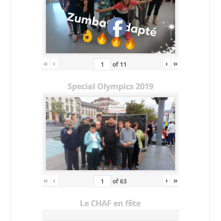
«
‹
›
»
of
11
Special Olympics 2019
«
‹
›
»
of
63
Le CHAF en fête