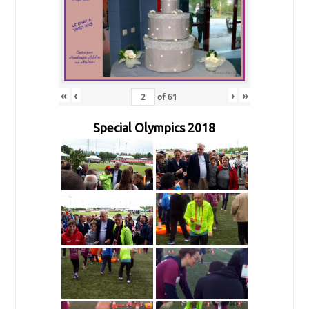
«
‹
›
»
of
61
Special Olympics 2018