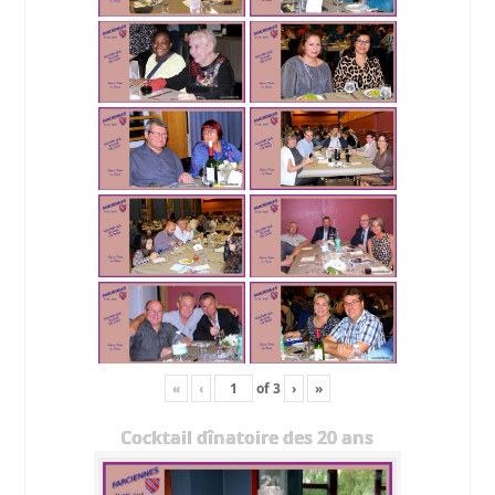
«
‹
of
3
›
»
Cocktail dînatoire des 20 ans