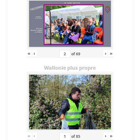
«
‹
›
»
of
69
Wallonie plus propre
«
‹
›
»
of
85