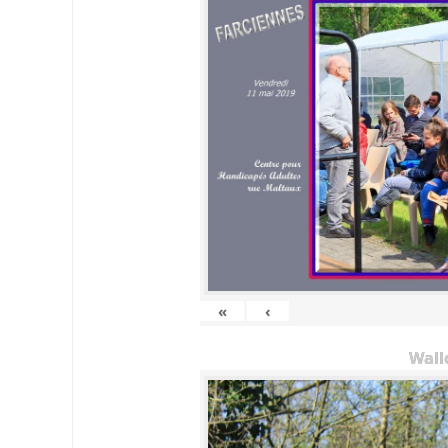
«
‹
Wall