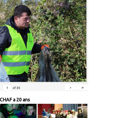
›
»
of
85
 CHAF a 20 ans