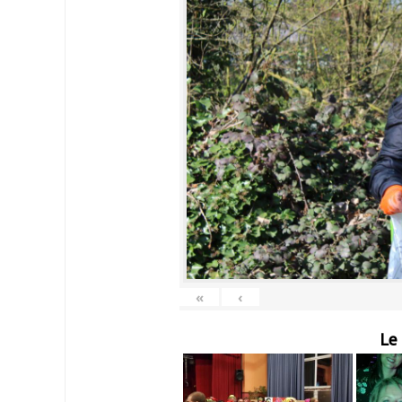
«
‹
Le