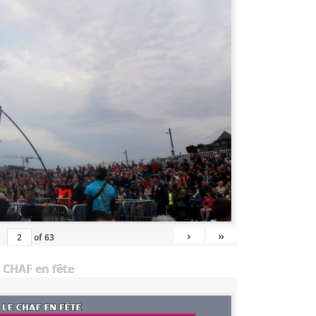
›
»
of
63
 CHAF en fête