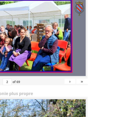
›
»
of
69
onie plus propre