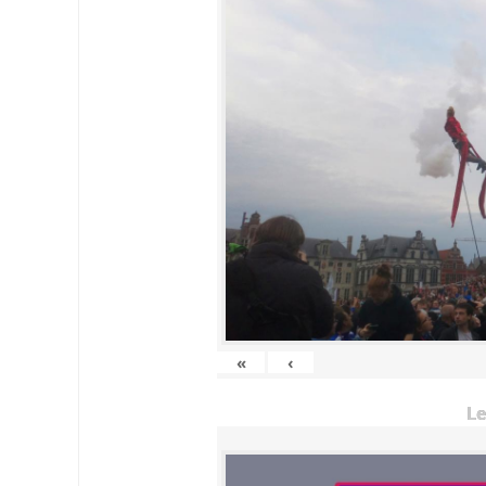
«
‹
Le