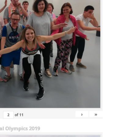
›
»
of
11
al Olympics 2019