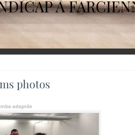
NDICAP À FARCIEN
ms photos
umba adaptée