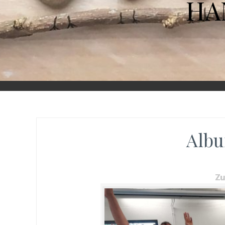
HA
Albu
Z