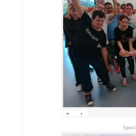
«
‹
Speci