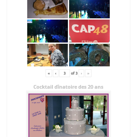
«
‹
of
3
›
»
Cocktail dînatoire des 20 ans