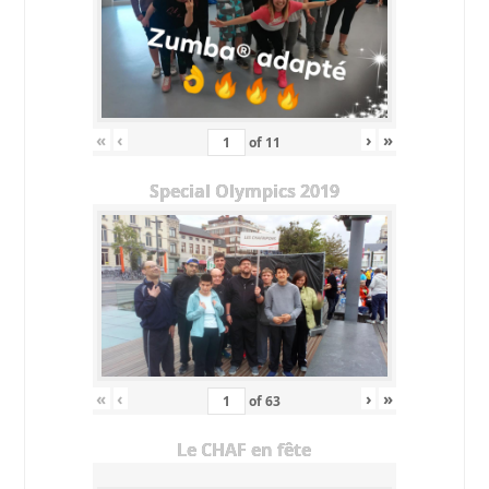
«
‹
›
»
of
11
Special Olympics 2019
«
‹
›
»
of
63
Le CHAF en fête