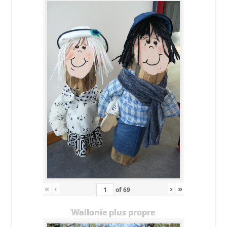
«
‹
›
»
of
69
Wallonie plus propre