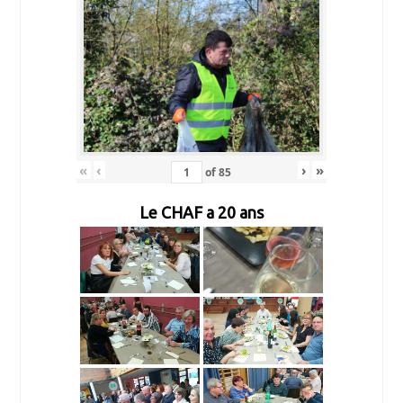
«
‹
›
»
of
85
Le CHAF a 20 ans