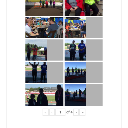
«
‹
of
4
›
»