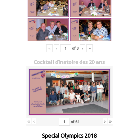
«
‹
of
3
›
»
Cocktail dînatoire des 20 ans
«
‹
›
»
of
61
Special Olympics 2018