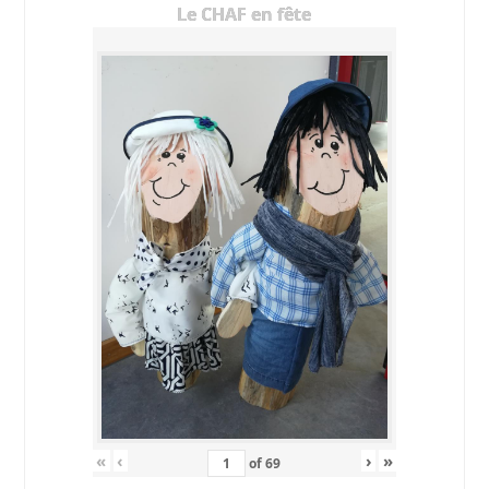
Le CHAF en fête
«
‹
›
»
of
69