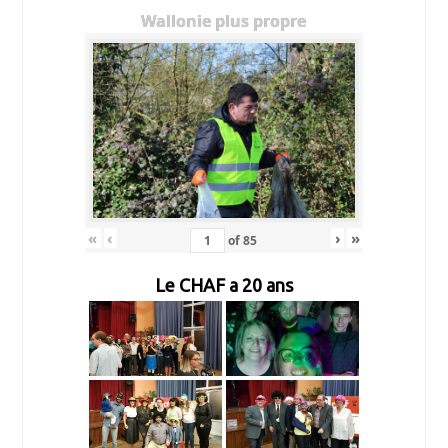
Wallonie plus propre
«
‹
›
»
of
85
Le CHAF a 20 ans