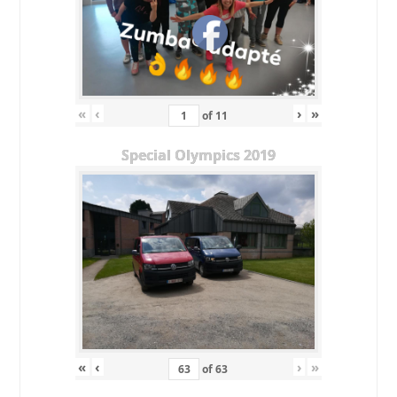
«
‹
›
»
of
11
Special Olympics 2019
«
‹
›
»
of
63