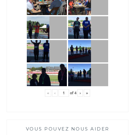
«
‹
of
4
›
»
VOUS POUVEZ NOUS AIDER