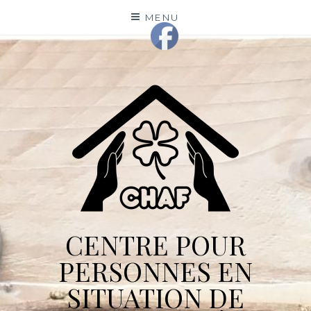
Skip
MENU
to
content
CENTRE POUR
PERSONNES EN
SITUATION DE