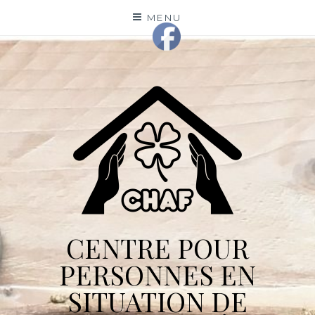
Skip
MENU
to
content
CENTRE POUR
PERSONNES EN
SITUATION DE