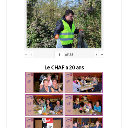
«
‹
›
»
of
85
Le CHAF a 20 ans