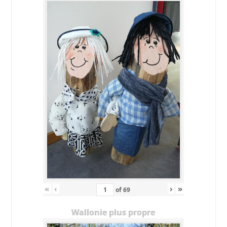
«
‹
›
»
of
69
Wallonie plus propre