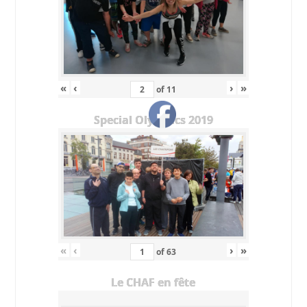
«
‹
›
»
of
11
Special Olympics 2019
«
‹
›
»
of
63
Le CHAF en fête