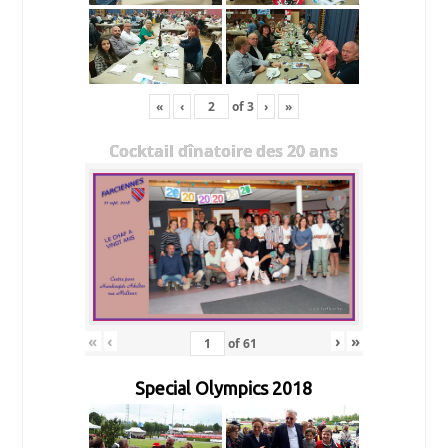
«
‹
of
3
›
»
Cocktail dînatoire des 20 ans
«
‹
›
»
of
61
Special Olympics 2018