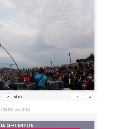
›
»
of
63
 CHAF en fête