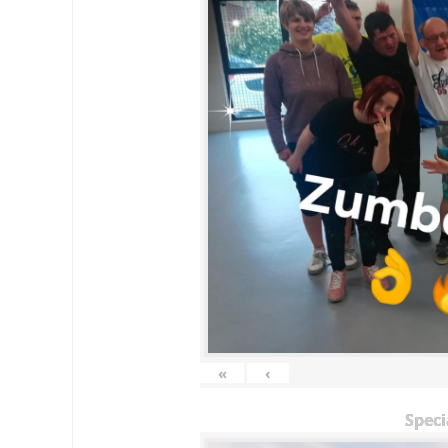
«
‹
Speci