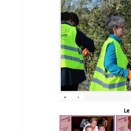
«
‹
Le