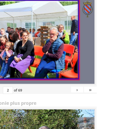
›
»
of
69
onie plus propre