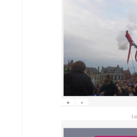
«
‹
Le