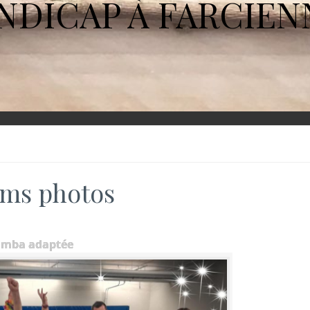
NDICAP À FARCIEN
ms photos
umba adaptée