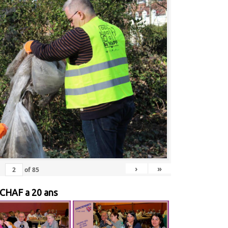
›
»
of
85
 CHAF a 20 ans