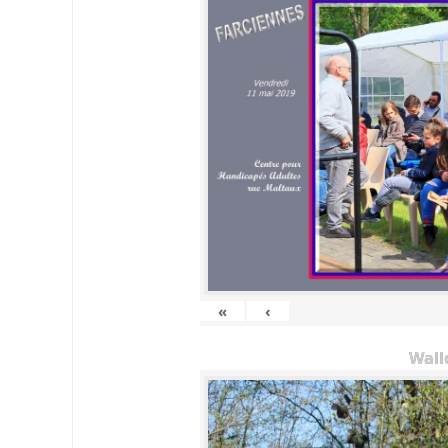
«
‹
Wall