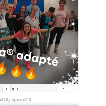
›
»
of
11
al Olympics 2019