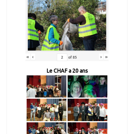
«
‹
›
»
of
85
Le CHAF a 20 ans