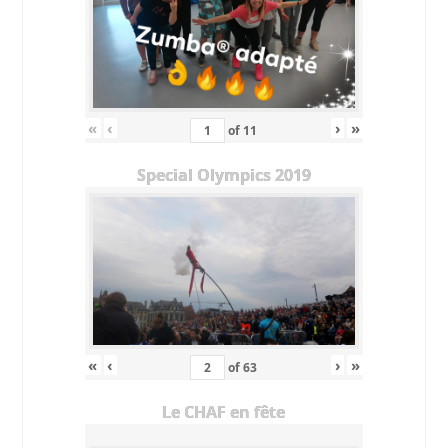
«
‹
›
»
of
11
Special Olympics 2019
«
‹
›
»
of
63
Le CHAF en fête