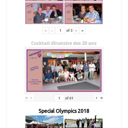
«
‹
of
3
›
»
Cocktail dînatoire des 20 ans
«
‹
›
»
of
61
Special Olympics 2018