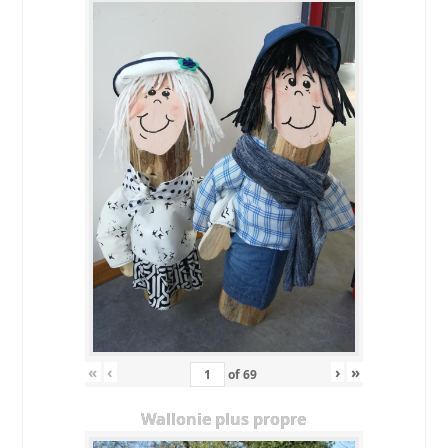
«
‹
›
»
of
69
Wallonie plus propre