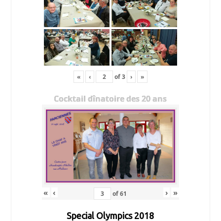
«
‹
of
3
›
»
Cocktail dînatoire des 20 ans
«
‹
›
»
of
61
Special Olympics 2018