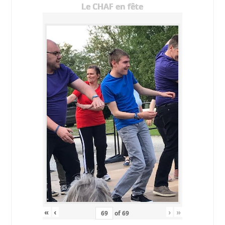
Le CHAF en fête
«
‹
›
»
of
69