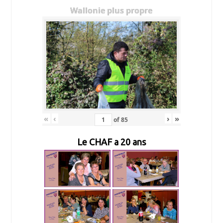
Wallonie plus propre
«
‹
›
»
of
85
Le CHAF a 20 ans