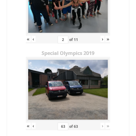
«
‹
›
»
of
11
Special Olympics 2019
«
‹
›
»
of
63