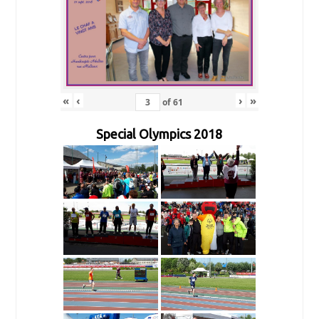
«
‹
›
»
of
61
Special Olympics 2018