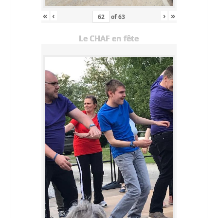
«
‹
›
»
of
63
Le CHAF en fête