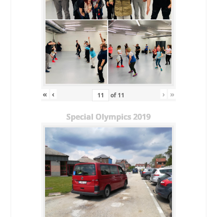
«
‹
›
»
of
11
Special Olympics 2019