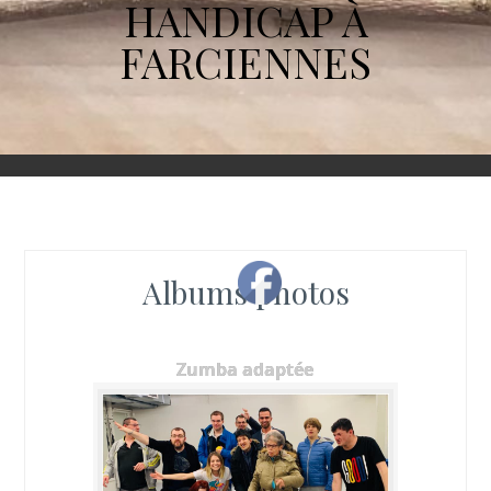
HANDICAP À
FARCIENNES
Albums photos
Zumba adaptée