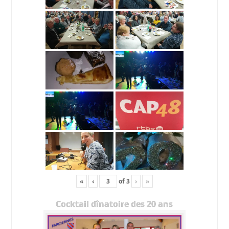
«
‹
of
3
›
»
Cocktail dînatoire des 20 ans