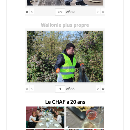
«
‹
›
»
of
69
Wallonie plus propre
«
‹
›
»
of
85
Le CHAF a 20 ans