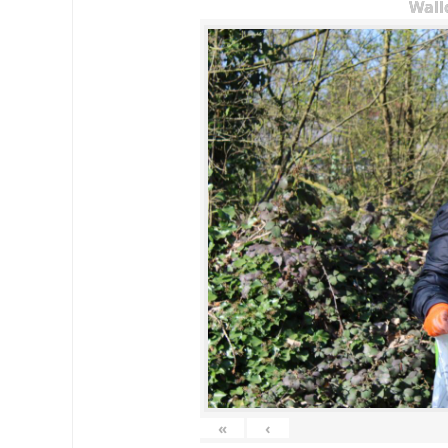
Wall
«
‹