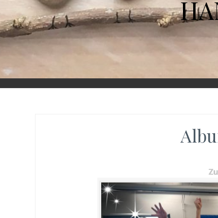
HA
Albu
Z