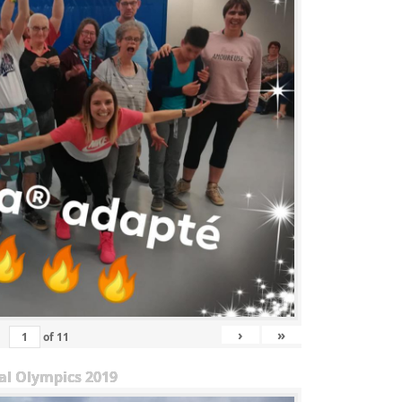
›
»
of
11
al Olympics 2019