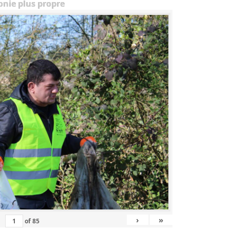
onie plus propre
›
»
of
85