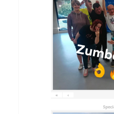
«
‹
Speci