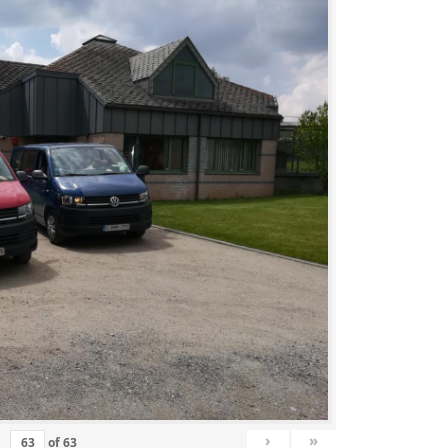
›
»
of
63