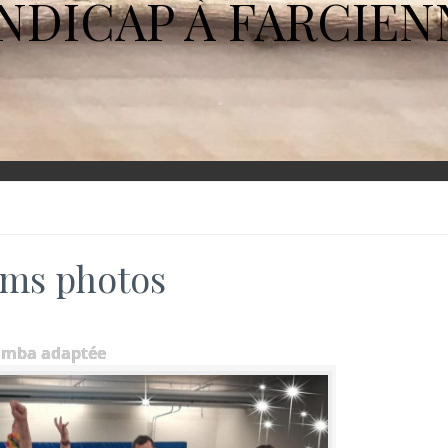
NDICAP À FARCIEN
ms photos
umba adaptée