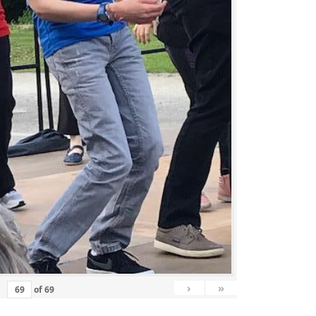
›
»
of
69