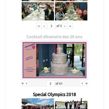
«
‹
of
3
›
»
Cocktail dînatoire des 20 ans
«
‹
›
»
of
61
Special Olympics 2018