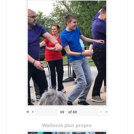
«
‹
›
»
of
69
Wallonie plus propre