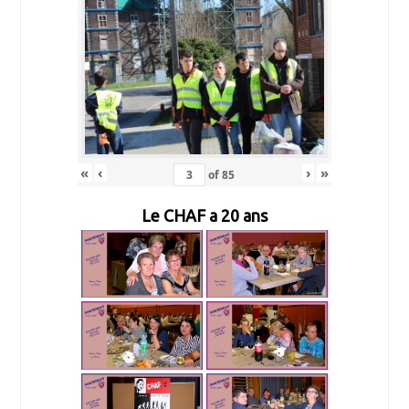
«
‹
›
»
of
85
Le CHAF a 20 ans