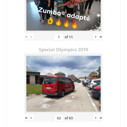
«
‹
›
»
of
11
Special Olympics 2019
«
‹
›
»
of
63