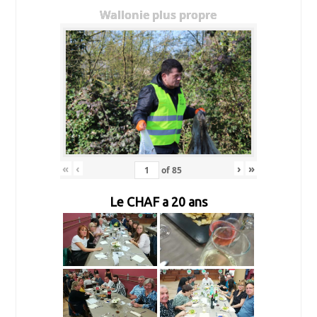
Wallonie plus propre
«
‹
›
»
of
85
Le CHAF a 20 ans