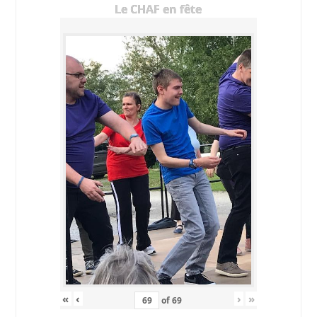
Le CHAF en fête
«
‹
›
»
of
69