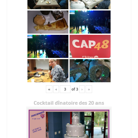
«
‹
of
3
›
»
Cocktail dînatoire des 20 ans