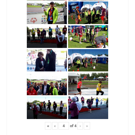
«
‹
of
4
›
»