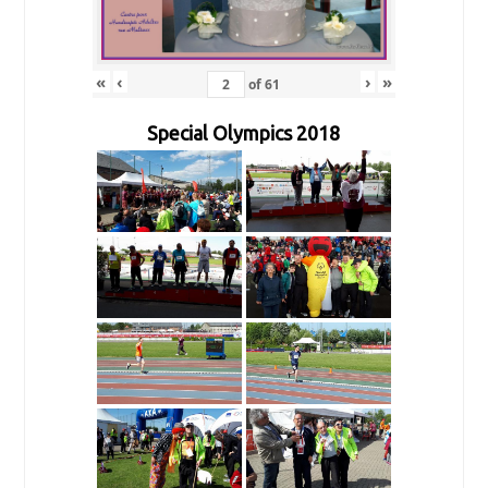
«
‹
›
»
of
61
Special Olympics 2018