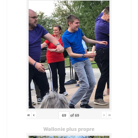
«
‹
›
»
of
69
Wallonie plus propre