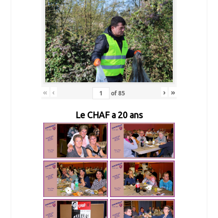
«
‹
›
»
of
85
Le CHAF a 20 ans