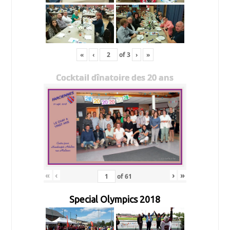
«
‹
of
3
›
»
Cocktail dînatoire des 20 ans
«
‹
›
»
of
61
Special Olympics 2018