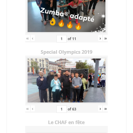
«
‹
›
»
of
11
Special Olympics 2019
«
‹
›
»
of
63
Le CHAF en fête