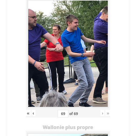
«
‹
›
»
of
69
Wallonie plus propre