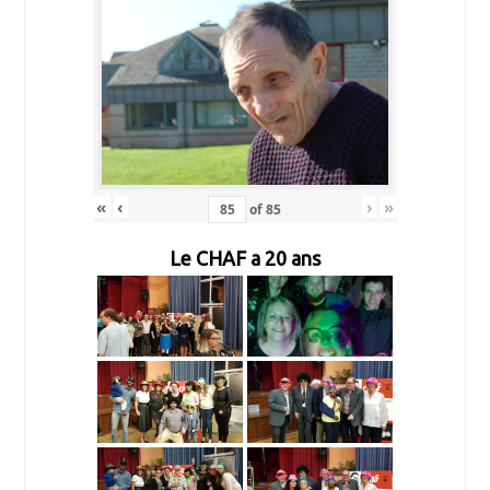
«
‹
›
»
of
85
Le CHAF a 20 ans