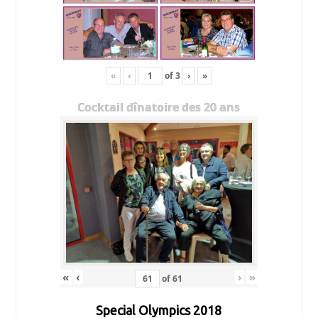
«
‹
of
3
›
»
Cocktail dînatoire des 20 ans
«
‹
›
»
of
61
Special Olympics 2018