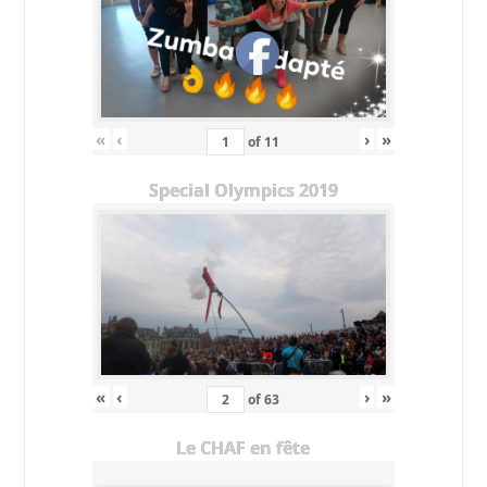
«
‹
›
»
of
11
Special Olympics 2019
«
‹
›
»
of
63
Le CHAF en fête