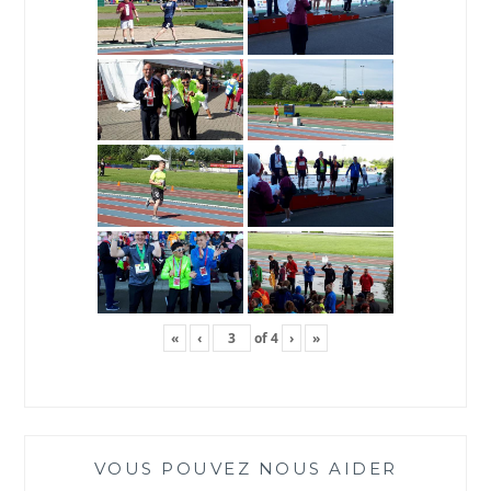
«
‹
of
4
›
»
VOUS POUVEZ NOUS AIDER