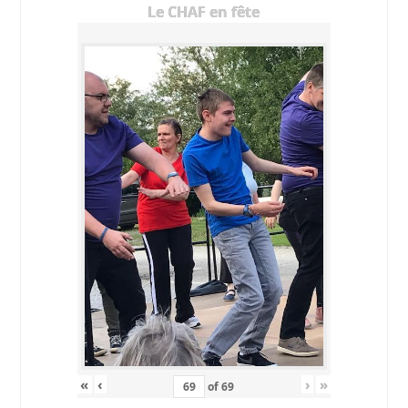
Le CHAF en fête
«
‹
›
»
of
69