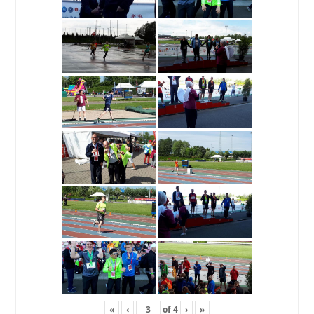
«
‹
of
4
›
»