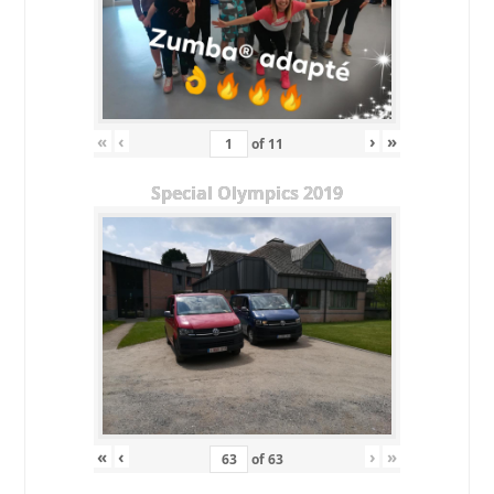
«
‹
›
»
of
11
Special Olympics 2019
«
‹
›
»
of
63