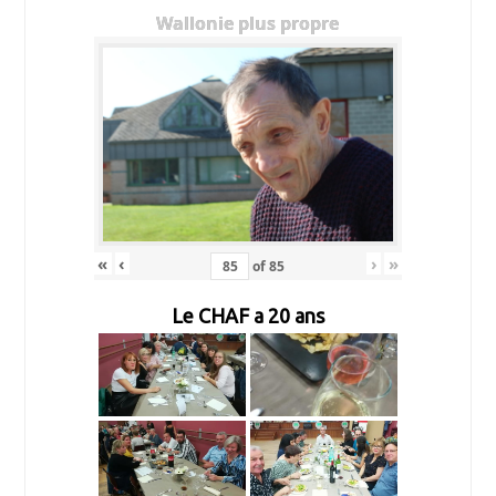
Wallonie plus propre
«
‹
›
»
of
85
Le CHAF a 20 ans