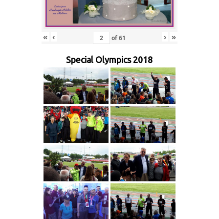
«
‹
›
»
of
61
Special Olympics 2018