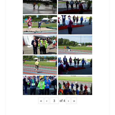
«
‹
of
4
›
»