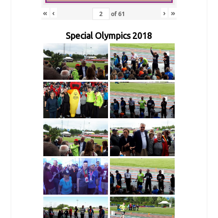
«
‹
›
»
of
61
Special Olympics 2018