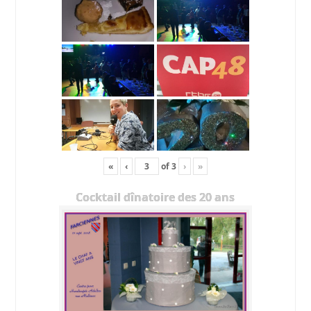
«
‹
of
3
›
»
Cocktail dînatoire des 20 ans