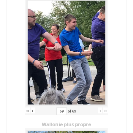
«
‹
›
»
of
69
Wallonie plus propre