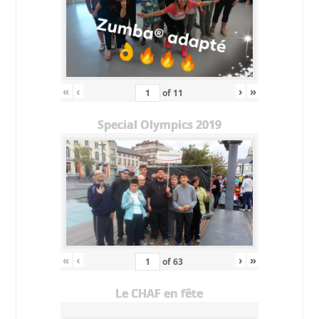
«
‹
›
»
of
11
Special Olympics 2019
«
‹
›
»
of
63
Le CHAF en fête