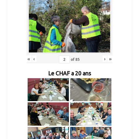
«
‹
›
»
of
85
Le CHAF a 20 ans