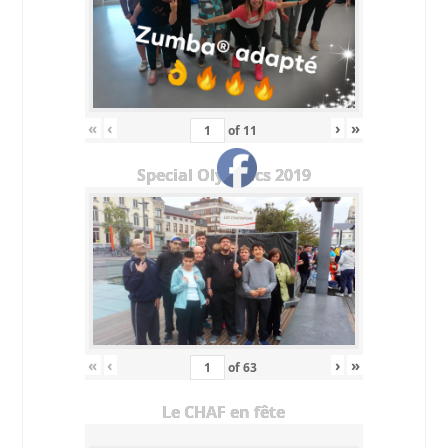
«
‹
›
»
of
11
Special Olympics 2019
«
‹
›
»
of
63
Le CHAF en fête