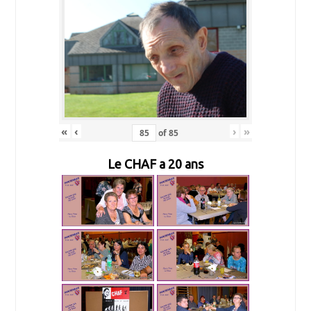
«
‹
›
»
of
85
Le CHAF a 20 ans