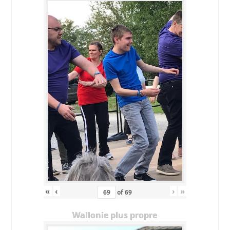
«
‹
›
»
of
69
Wallonie plus propre