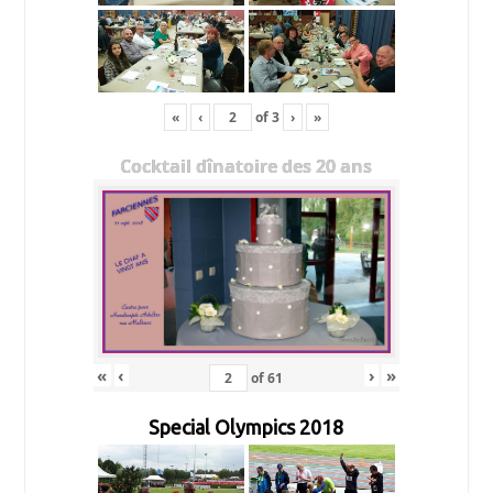
«
‹
of
3
›
»
Cocktail dînatoire des 20 ans
«
‹
›
»
of
61
Special Olympics 2018