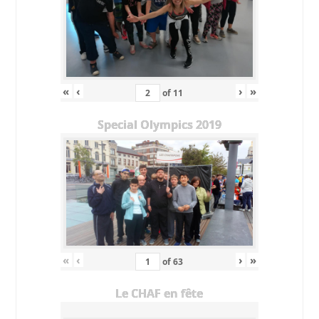
«
‹
›
»
of
11
Special Olympics 2019
«
‹
›
»
of
63
Le CHAF en fête