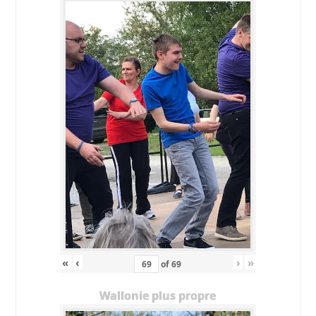
«
‹
›
»
of
69
Wallonie plus propre