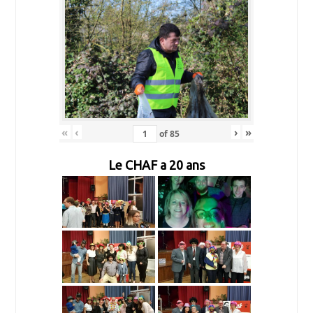
«
‹
›
»
of
85
Le CHAF a 20 ans