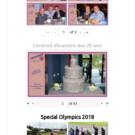
«
‹
of
3
›
»
Cocktail dînatoire des 20 ans
«
‹
›
»
of
61
Special Olympics 2018