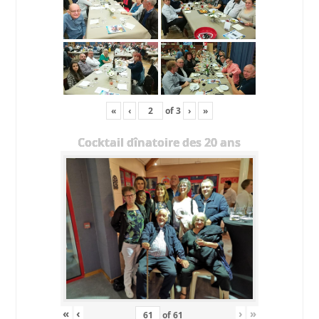
«
‹
of
3
›
»
Cocktail dînatoire des 20 ans
«
‹
›
»
of
61