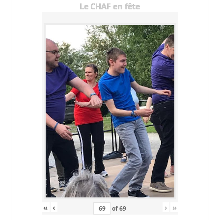
Le CHAF en fête
«
‹
›
»
of
69