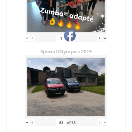
«
‹
›
»
of
11
Special Olympics 2019
«
‹
›
»
of
63