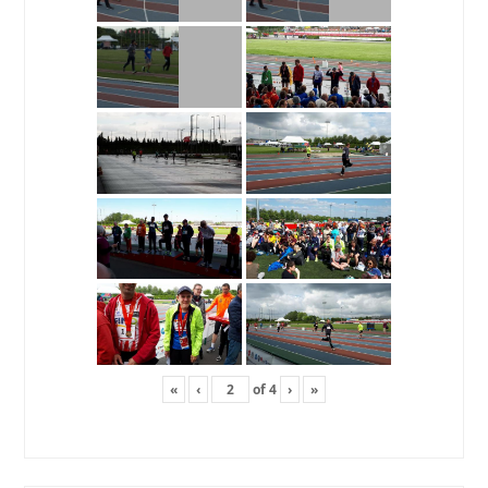
«
‹
of
4
›
»