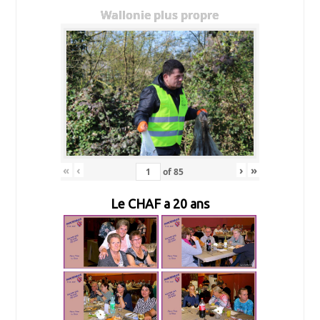
Wallonie plus propre
«
‹
›
»
of
85
Le CHAF a 20 ans