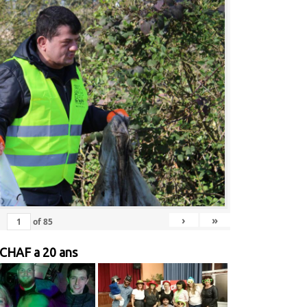
›
»
of
85
 CHAF a 20 ans