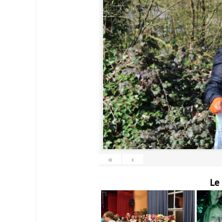
«
‹
Le