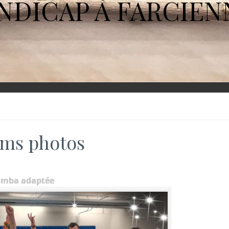
NDICAP À FARCIEN
ms photos
umba adaptée