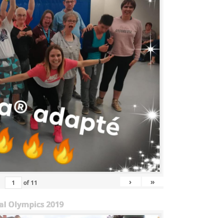
›
»
of
11
al Olympics 2019