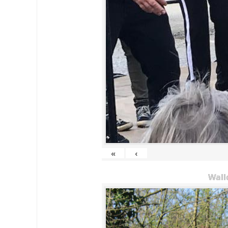
«
‹
Wall