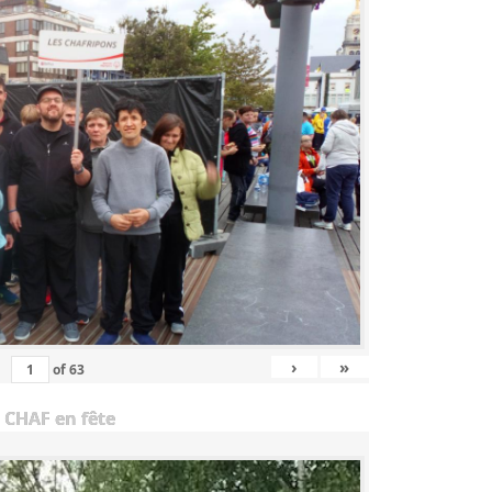
›
»
of
63
 CHAF en fête