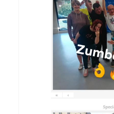
«
‹
Speci