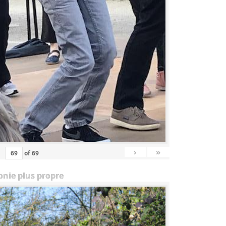
›
»
of
69
onie plus propre