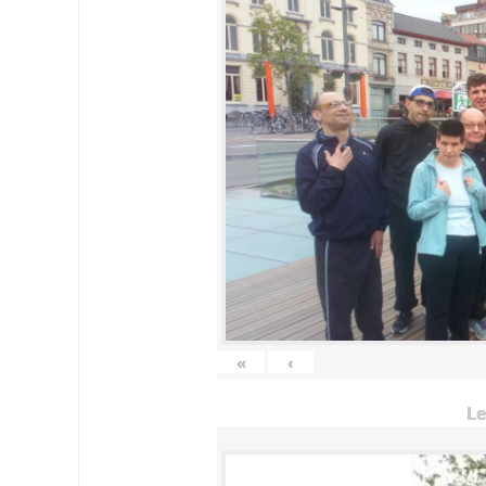
«
‹
Le