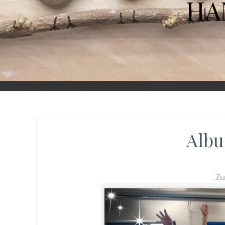
HA
Albu
Z