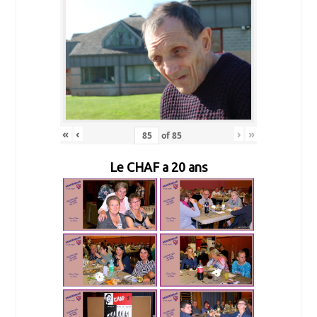
«
‹
›
»
of
85
Le CHAF a 20 ans