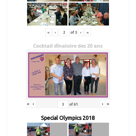
«
‹
of
3
›
»
Cocktail dînatoire des 20 ans
«
‹
›
»
of
61
Special Olympics 2018