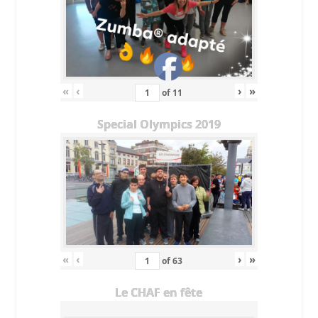
«
‹
›
»
of
11
Special Olympics 2019
«
‹
›
»
of
63
Le CHAF en fête