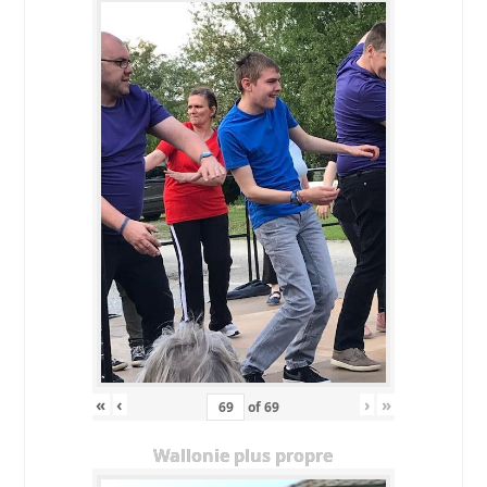
«
‹
›
»
of
69
Wallonie plus propre