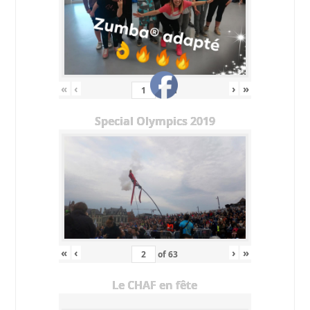
«
‹
›
»
of
11
Special Olympics 2019
«
‹
›
»
of
63
Le CHAF en fête