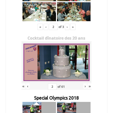
«
‹
of
3
›
»
Cocktail dînatoire des 20 ans
«
‹
›
»
of
61
Special Olympics 2018