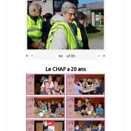
«
‹
›
»
of
85
Le CHAF a 20 ans