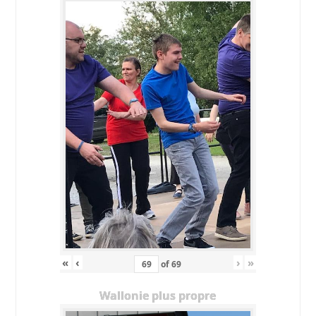
«
‹
›
»
of
69
Wallonie plus propre