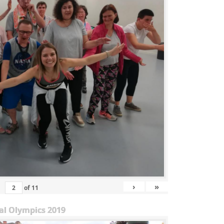
›
»
of
11
al Olympics 2019