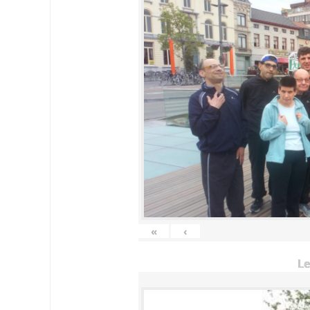
«
‹
Le