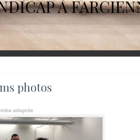
NDICAP À FARCIEN
ms photos
umba adaptée