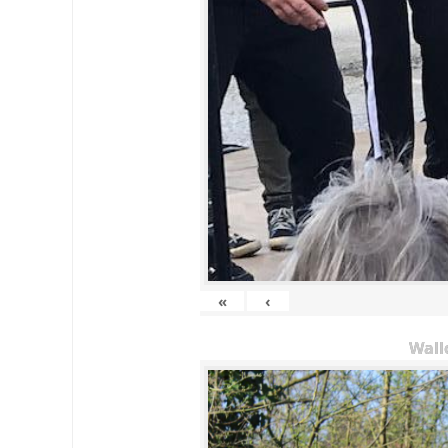
«
‹
Wall