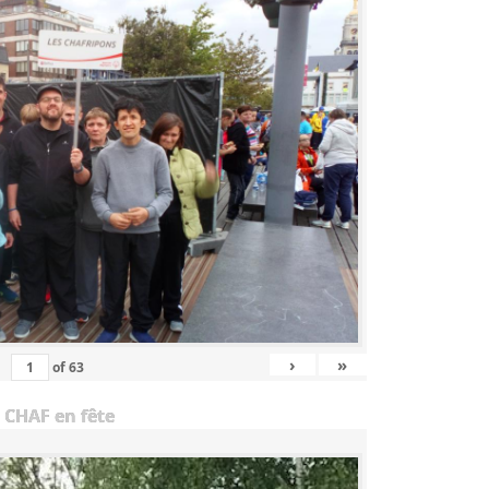
›
»
of
63
 CHAF en fête