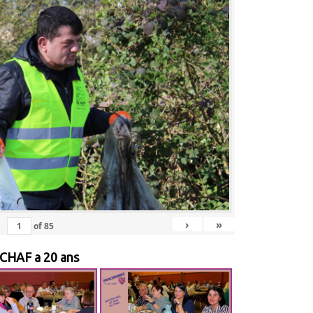
›
»
of
85
 CHAF a 20 ans