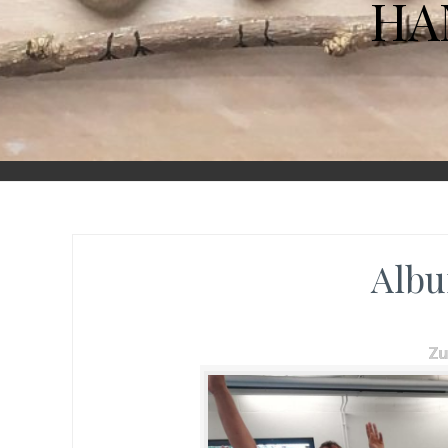
HA
Albu
Z