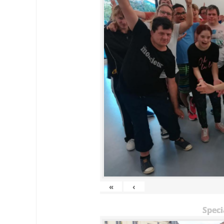
«
‹
Speci