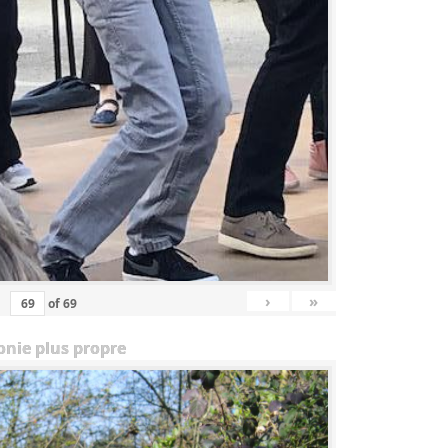
›
»
of
69
onie plus propre