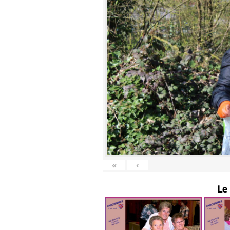
«
‹
Le