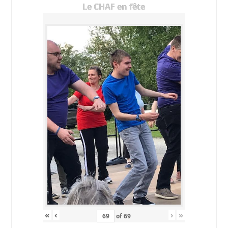
Le CHAF en fête
«
‹
›
»
of
69