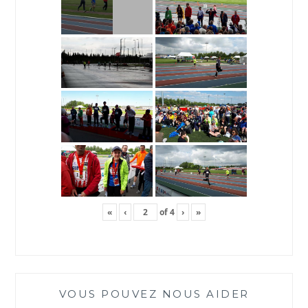
«
‹
of
4
›
»
VOUS POUVEZ NOUS AIDER