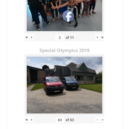
«
‹
›
»
of
11
Special Olympics 2019
«
‹
›
»
of
63