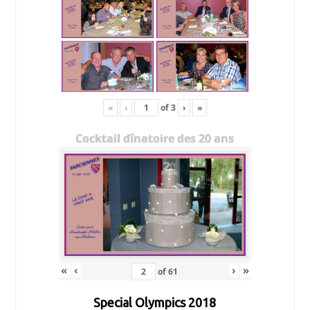
«
‹
of
3
›
»
Cocktail dînatoire des 20 ans
«
‹
›
»
of
61
Special Olympics 2018