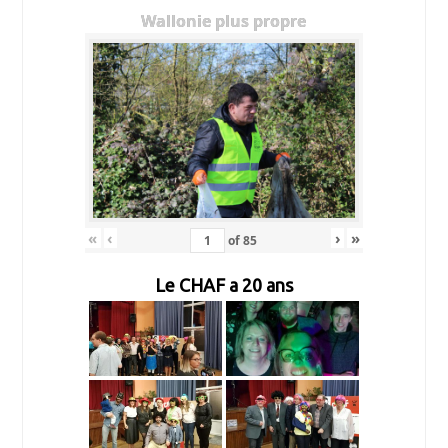
Wallonie plus propre
«
‹
›
»
of
85
Le CHAF a 20 ans