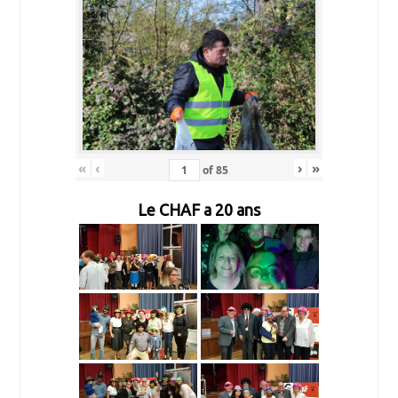
«
‹
›
»
of
85
Le CHAF a 20 ans