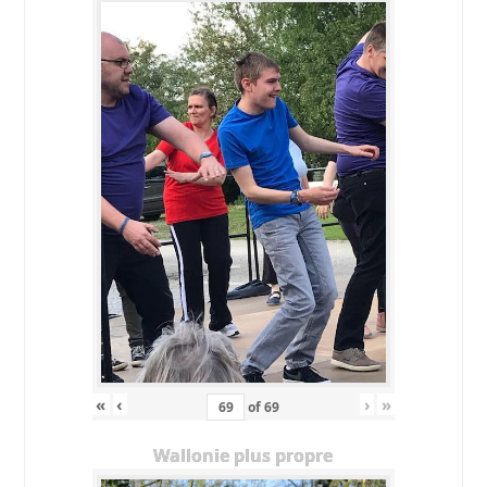
«
‹
›
»
of
69
Wallonie plus propre