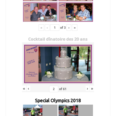
«
‹
of
3
›
»
Cocktail dînatoire des 20 ans
«
‹
›
»
of
61
Special Olympics 2018