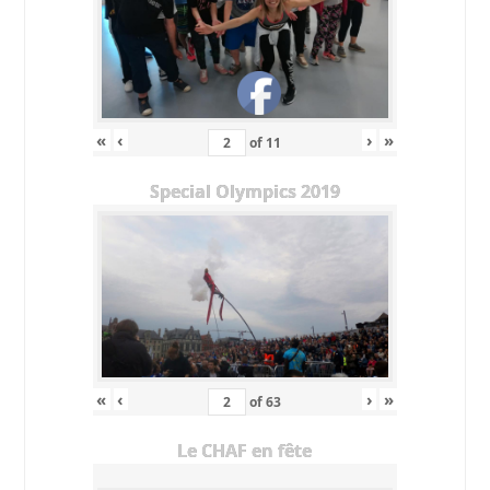
«
‹
›
»
of
11
Special Olympics 2019
«
‹
›
»
of
63
Le CHAF en fête