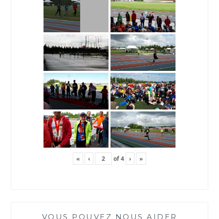
«
‹
of
4
›
»
VOUS POUVEZ NOUS AIDER