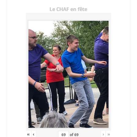
Le CHAF en fête
«
‹
›
»
of
69