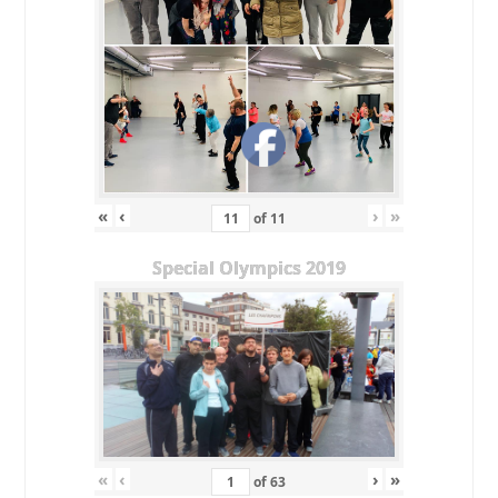
«
‹
›
»
of
11
Special Olympics 2019
«
‹
›
»
of
63