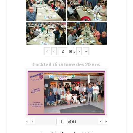
«
‹
of
3
›
»
Cocktail dînatoire des 20 ans
«
‹
›
»
of
61