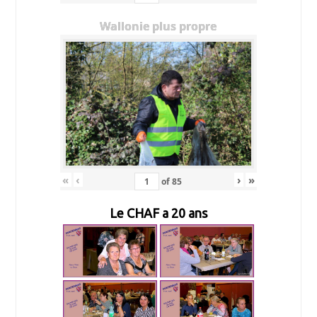
Wallonie plus propre
«
‹
›
»
of
85
Le CHAF a 20 ans