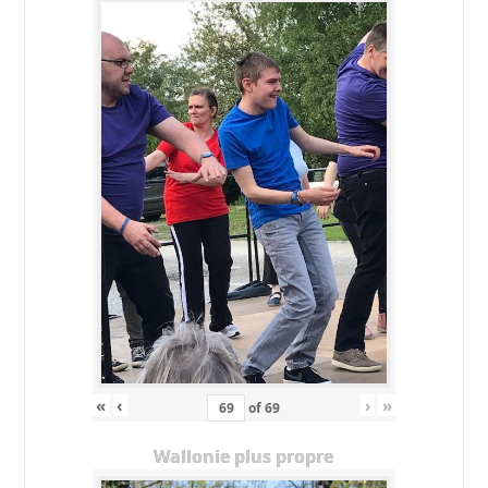
«
‹
›
»
of
69
Wallonie plus propre