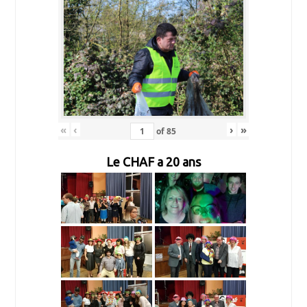
«
‹
›
»
of
85
Le CHAF a 20 ans