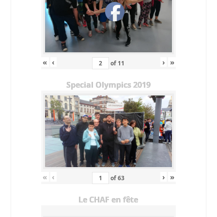
«
‹
›
»
of
11
Special Olympics 2019
«
‹
›
»
of
63
Le CHAF en fête