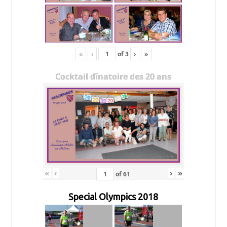
«
‹
of
3
›
»
Cocktail dînatoire des 20 ans
«
‹
›
»
of
61
Special Olympics 2018