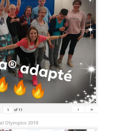
›
»
of
11
al Olympics 2019