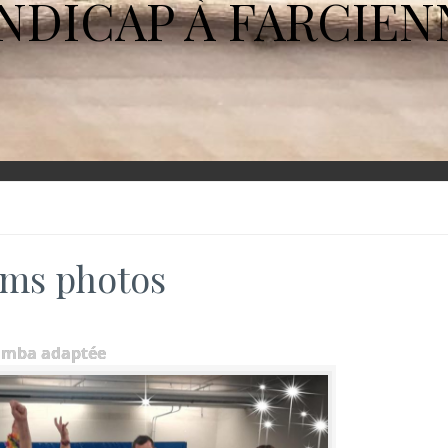
NDICAP À FARCIEN
ms photos
umba adaptée