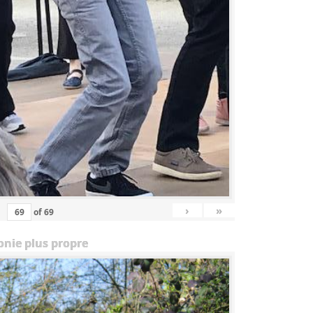
›
»
of
69
onie plus propre