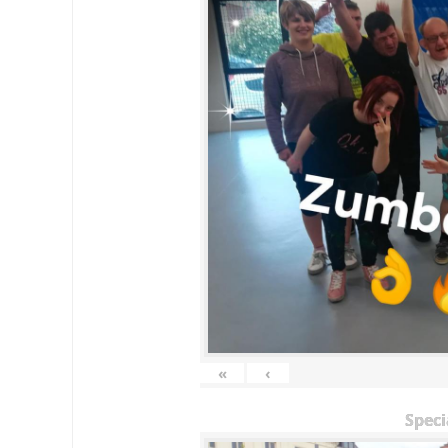
«
‹
Speci