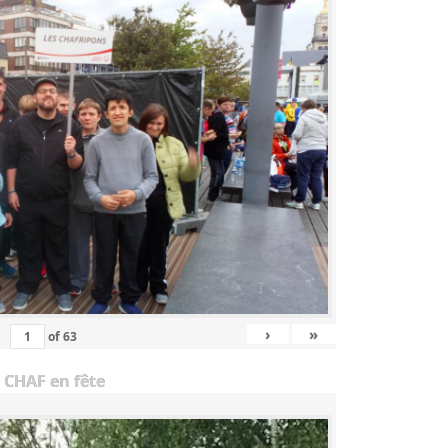
›
»
of
63
 CHAF en fête