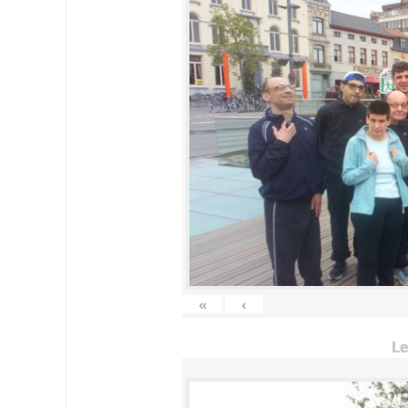
«
‹
Le