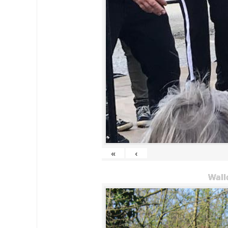
«
‹
Wall