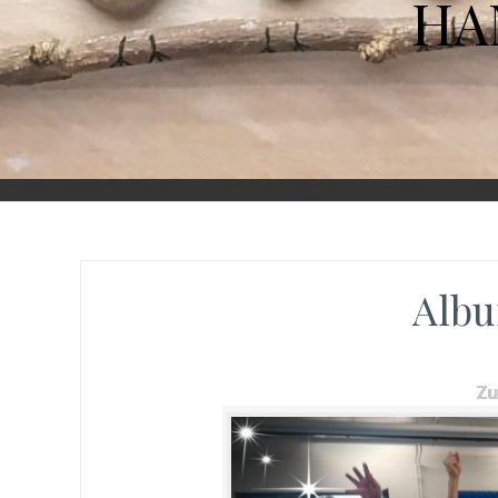
HA
Albu
Z