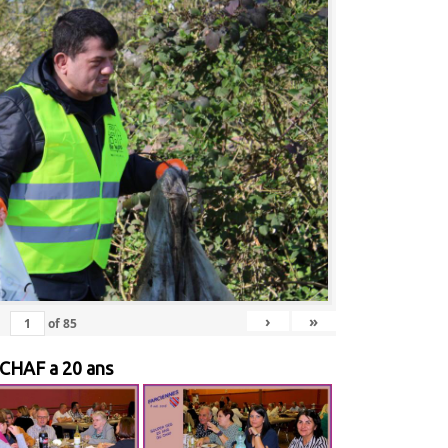
›
»
of
85
 CHAF a 20 ans