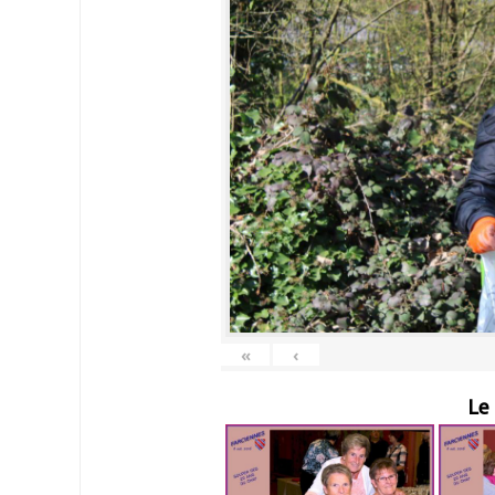
«
‹
Le